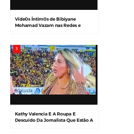
Víde0s Íntim0s de Bibiyane
Mohamad Vazam nas Redes e
Causam Alvoroço
Kathy Valencia E A Roupa E
Descuido Da Jornalista Que Estão A
Levar A Internet À Loucura