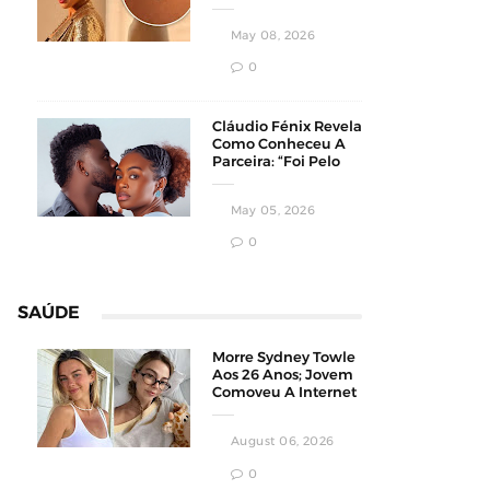
Homens
Conservadores
May 08, 2026
0
Cláudio Fénix Revela
Como Conheceu A
Parceira: “Foi Pelo
Instagram”
May 05, 2026
0
SAÚDE
Morre Sydney Towle
Aos 26 Anos; Jovem
Comoveu A Internet
Ao Compartilhar Sua
Luta Contra O
August 06, 2026
Câncer
0