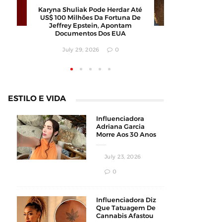
Calor Extremo Na Coreia Do Sul
Karyna Shu
Faz 16 Mortes Com Temperaturas
US$ 100 M
Próximas Dos 42ºC
Jeffrey
Docum
August 04, 2026
0
July
ESTILO E VIDA
Influenciadora
Adriana Garcia
Morre Aos 30 Anos
Durante
Procedimento
July 23, 2026
Estético
0
Influenciadora Diz
Que Tatuagem De
Cannabis Afastou