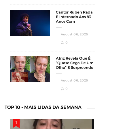
Cantor Ruben Rada
É Internado Aos 83
Anos Com
Pneumonia Bilateral
Em Montevidéu
August 06, 2026
0
Atriz Revela Que É
“Quase Cega De Um
Olho” E Surpreende
Fãs Em Vídeo
August 06, 2026
0
TOP 10 - MAIS LIDAS DA SEMANA