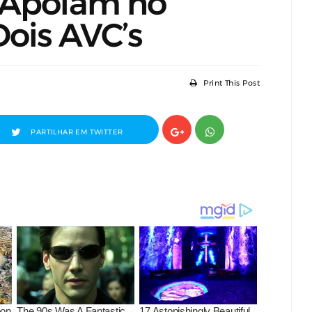
o Apoiam no
Dois AVC’s
Print This Post
PARTILHAR EM TWITTER