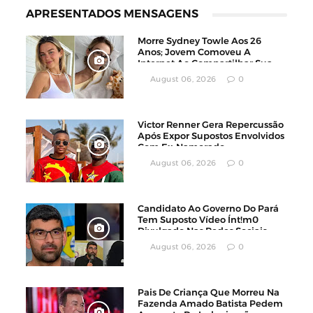
APRESENTADOS MENSAGENS
Morre Sydney Towle Aos 26
Anos; Jovem Comoveu A
Internet Ao Compartilhar Sua
Luta Contra O Câncer
August 06, 2026
0
Victor Renner Gera Repercussão
Após Expor Supostos Envolvidos
Com Ex-Namorado
August 06, 2026
0
Candidato Ao Governo Do Pará
Tem Suposto Vídeo Ínt!m0
Divulgado Nas Redes Sociais
August 06, 2026
0
Pais De Criança Que Morreu Na
Fazenda Amado Batista Pedem