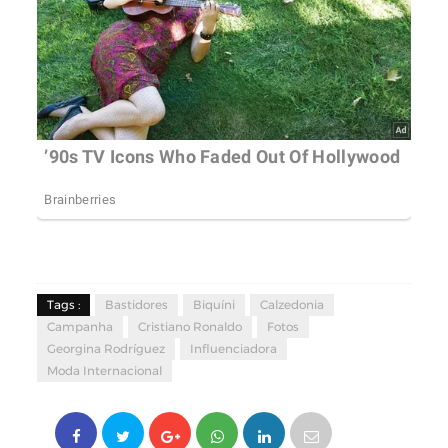
Tags :
Bastidores
Biquíni
Calzedonia
Campanha
Cristiano Ronaldo
Fotos
Georgina Rodríguez
Influenciadora
Moda Internacional