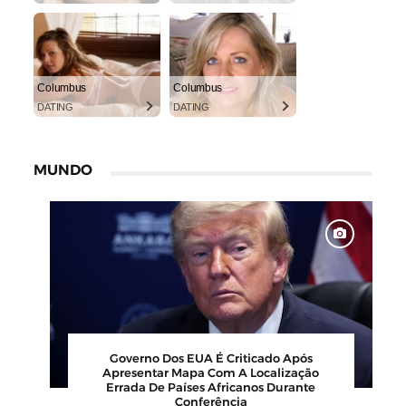
Columbus
Columbus
DATING
DATING
MUNDO
00
Barbearia Nudista Viraliza Ao Atrair
,
Clientes Com Conceito Inusitado E
Faturamento Milionário