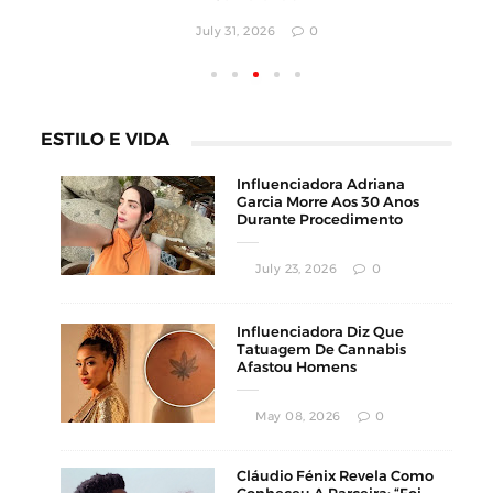
July 30, 2026
0
ESTILO E VIDA
Influenciadora Adriana
Garcia Morre Aos 30 Anos
Durante Procedimento
Estético
July 23, 2026
0
Influenciadora Diz Que
Tatuagem De Cannabis
Afastou Homens
Conservadores
May 08, 2026
0
Cláudio Fénix Revela Como