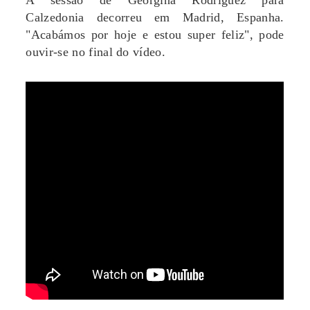
Calzedonia decorreu em Madrid, Espanha.
"Acabámos por hoje e estou super feliz", pode
ouvir-se no final do vídeo.