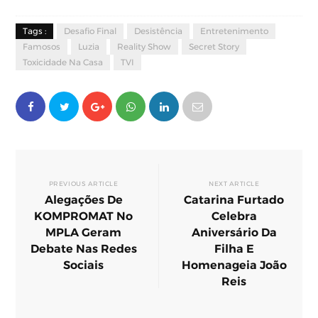
Tags :
Desafio Final
Desistência
Entretenimento
Famosos
Luzia
Reality Show
Secret Story
Toxicidade Na Casa
TVI
PREVIOUS ARTICLE
NEXT ARTICLE
Alegações De
Catarina Furtado
KOMPROMAT No
Celebra
MPLA Geram
Aniversário Da
Debate Nas Redes
Filha E
Sociais
Homenageia João
Reis