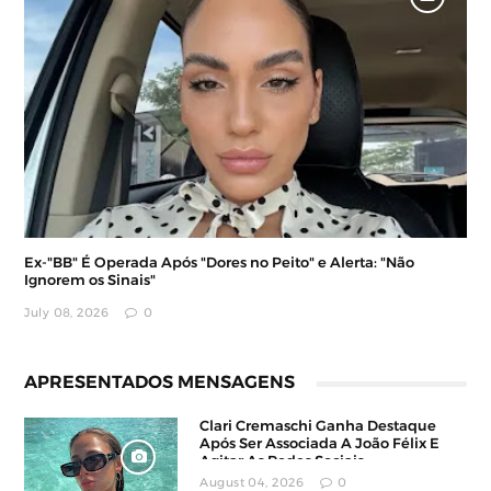
Ex-"BB" É Operada Após "Dores no Peito" e Alerta: "Não
Ignorem os Sinais"
July 08, 2026
0
APRESENTADOS MENSAGENS
Clari Cremaschi Ganha Destaque
Após Ser Associada A João Félix E
Agitar As Redes Sociais
August 04, 2026
0