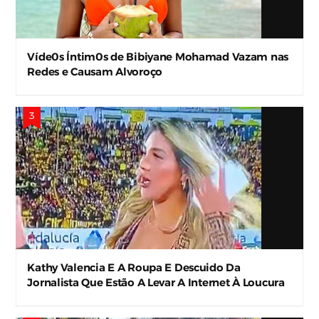
Víde0s Íntim0s de Bibiyane Mohamad Vazam nas
Redes e Causam Alvoroço
Kathy Valencia E A Roupa E Descuido Da
Jornalista Que Estão A Levar A Internet À Loucura