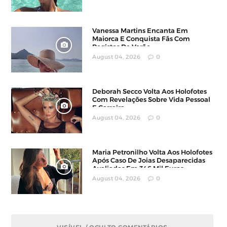
Vanessa Martins Encanta Em
Maiorca E Conquista Fãs Com
Registos De Verão
August 04, 2026
0
Deborah Secco Volta Aos Holofotes
Com Revelações Sobre Vida Pessoal
E Carreira
August 04, 2026
0
Maria Petronilho Volta Aos Holofotes
Após Caso De Joias Desaparecidas
Avaliadas Em 346 Mil Euros
August 04, 2026
0