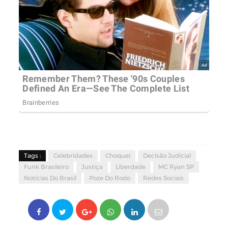
Tags :
Celebridades
Choquei
Decisão Judicial
Funk Brasileiro
Justiça
Liberdade
MC Ryan SP
Notícias Do Brasil
Poze Do Rodo
Redes Sociais