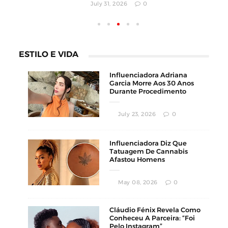
July 31,
ESTILO E VIDA
Influenciadora Adriana
Garcia Morre Aos 30 Anos
Durante Procedimento
Estético
July 23, 2026
0
Influenciadora Diz Que
Tatuagem De Cannabis
Afastou Homens
Conservadores
May 08, 2026
0
Cláudio Fénix Revela Como
Conheceu A Parceira: “Foi
Pelo Instagram”