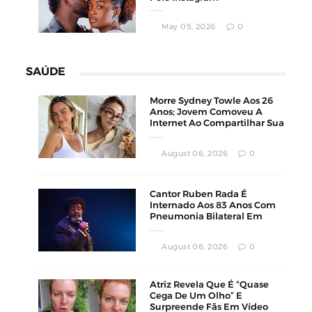
May 05, 2026
0
SAÚDE
Morre Sydney Towle Aos 26
Anos; Jovem Comoveu A
Internet Ao Compartilhar Sua
Luta Contra O Câncer
August 06, 2026
0
Cantor Ruben Rada É
Internado Aos 83 Anos Com
Pneumonia Bilateral Em
Montevidéu
August 06, 2026
0
Atriz Revela Que É “Quase
Cega De Um Olho” E
Surpreende Fãs Em Vídeo