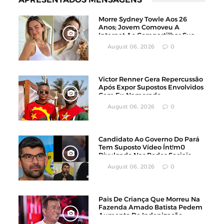
Morre Sydney Towle Aos 26
Anos; Jovem Comoveu A
Internet Ao Compartilhar Sua
Luta Contra O Câncer
August 06, 2026
0
Victor Renner Gera Repercussão
Após Expor Supostos Envolvidos
Com Ex-Namorado
August 06, 2026
0
Candidato Ao Governo Do Pará
Tem Suposto Vídeo Ínt!m0
Divulgado Nas Redes Sociais
August 06, 2026
0
Pais De Criança Que Morreu Na
Fazenda Amado Batista Pedem
Aumento De Indenização