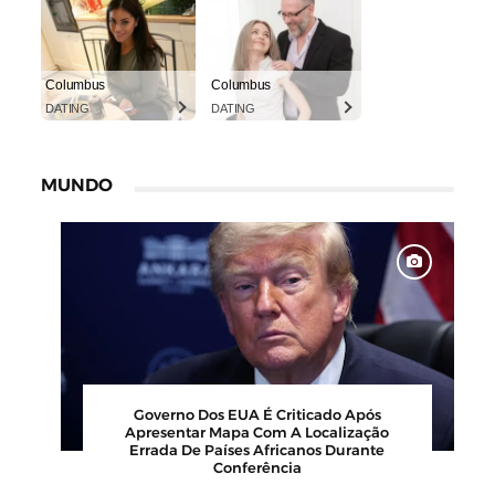
Columbus
Columbus
DATING
DATING
MUNDO
rbearia Nudista Viraliza Ao Atrair
Governo Dos EU
lientes Com Conceito Inusitado E
Apresentar Mapa
Faturamento Milionário
Errada De Paíse
Conf
July 30, 2026
0