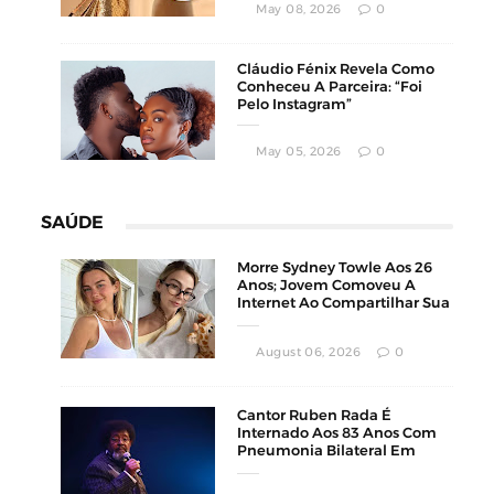
May 08, 2026
0
Cláudio Fénix Revela Como
Conheceu A Parceira: “Foi
Pelo Instagram”
May 05, 2026
0
SAÚDE
Morre Sydney Towle Aos 26
Anos; Jovem Comoveu A
Internet Ao Compartilhar Sua
Luta Contra O Câncer
August 06, 2026
0
Cantor Ruben Rada É
Internado Aos 83 Anos Com
Pneumonia Bilateral Em
Montevidéu