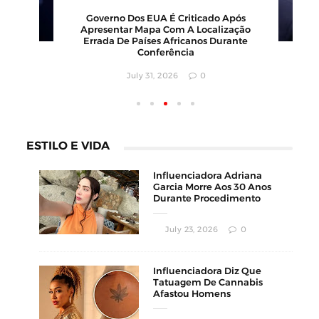
Governo Dos EUA É Criticado Após
Apresentar Mapa Com A Localização
Errada De Países Africanos Durante
Conferência
July 31, 2026
0
ESTILO E VIDA
Influenciadora Adriana
Garcia Morre Aos 30 Anos
Durante Procedimento
Estético
July 23, 2026
0
Influenciadora Diz Que
Tatuagem De Cannabis
Afastou Homens
Conservadores