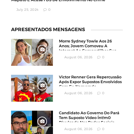
July 25, 2024
0
APRESENTADOS MENSAGENS
Morre Sydney Towle Aos 26
Anos; Jovem Comoveu A
Internet Ao Compartilhar Sua
Luta Contra O Câncer
August 06, 2026
0
Victor Renner Gera Repercussão
Após Expor Supostos Envolvidos
Com Ex-Namorado
August 06, 2026
0
Candidato Ao Governo Do Pará
Tem Suposto Vídeo Ínt!m0
Divulgado Nas Redes Sociais
August 06, 2026
0