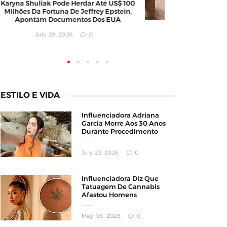
Karyna Shuliak Pode Herdar Até US$ 100
Barbear
Milhões Da Fortuna De Jeffrey Epstein,
Client
Apontam Documentos Dos EUA
F
July 29, 2026
0
ESTILO E VIDA
Influenciadora Adriana
Garcia Morre Aos 30 Anos
Durante Procedimento
Estético
July 23, 2026
0
Influenciadora Diz Que
Tatuagem De Cannabis
Afastou Homens
Conservadores
May 08, 2026
0