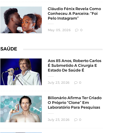
Cláudio Fénix Revela Como
Conheceu A Parceira: “Foi
Pelo Instagram”
May 05, 2026
0
SAÚDE
Aos 85 Anos, Roberto Carlos
É Submetido A Cirurgia E
Estado De Saúde É
Atualizado
July 23, 2026
0
Bilionário Afirma Ter Criado
O Próprio “Clone” Em
Laboratório Para Pesquisas
Sobre Longevidade
July 23, 2026
0