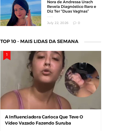
Nora de Andressa Urach
Revela Diagnóstico Raro e
Diz Ter “Duas Vag!nas”
July 22, 2026
0
TOP 10 - MAIS LIDAS DA SEMANA
A Influenciadora Carioca Que Teve O
Vídeo Vazado Fazendo Suruba