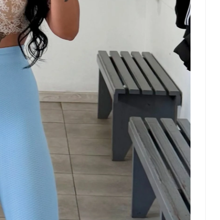
 Modelo
Calor Extremo Na Coreia Do Sul Faz 16
agem Pela
Mortes Com Temperaturas Próximas Dos
42ºC
August 04, 2026
0