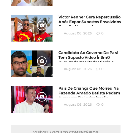
Victor Renner Gera Repercussão
Após Expor Supostos Envolvidos
Com Ex-Namorado
August 06, 2026
0
Candidato Ao Governo Do Pará
Tem Suposto Vídeo Ínt!m0
Divulgado Nas Redes Sociais
August 06, 2026
0
Pais De Criança Que Morreu Na
Fazenda Amado Batista Pedem
Aumento De Indenização
August 06, 2026
0
VISÍVEL / OCULTO COMENTÁRIOS