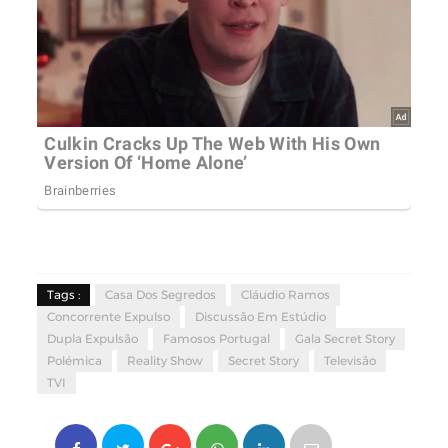
Tags :
Casa Dos Segredos
Cláudio Ramos
Concorrente Expulso
Discussão Em Estúdio
Dupla Expulsão
Famosos Portugal
Gala Secret Story
Polémica
Reality Show
Secret Story
Televisão
TVI