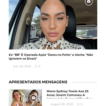
Ex-"BB" É Operada Após "Dores no Peito" e Alerta: "Não
Ignorem os Sinais"
July 08, 2026
0
APRESENTADOS MENSAGENS
Morre Sydney Towle Aos 26
Anos; Jovem Comoveu A
Internet Ao Compartilhar Sua
Luta Contra O Câncer
August 06, 2026
0