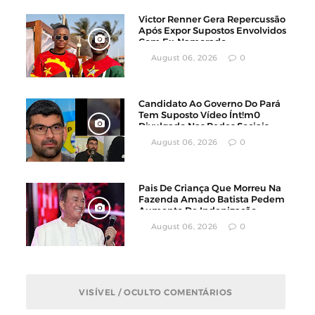
Victor Renner Gera Repercussão
Após Expor Supostos Envolvidos
Com Ex-Namorado
August 06, 2026
0
Candidato Ao Governo Do Pará
Tem Suposto Vídeo Ínt!m0
Divulgado Nas Redes Sociais
August 06, 2026
0
Pais De Criança Que Morreu Na
Fazenda Amado Batista Pedem
Aumento De Indenização
August 06, 2026
0
VISÍVEL / OCULTO COMENTÁRIOS