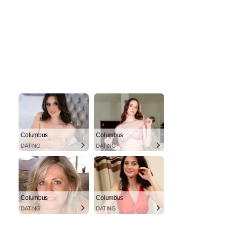
Columbus
Columbus
DATING
DATING
Columbus
Columbus
DATING
DATING