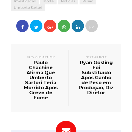
Investigação
Morte
Notícias
Prisão
Umberto Sartori
PREVIOUS ARTICLE
NEXT ARTICLE
Paulo
Ryan Gosling
Chachine
Foi
Afirma Que
Substituído
Umberto
Após Ganho
Sartori Teria
de Peso em
Morrido Após
Produção, Diz
Greve de
Diretor
Fome