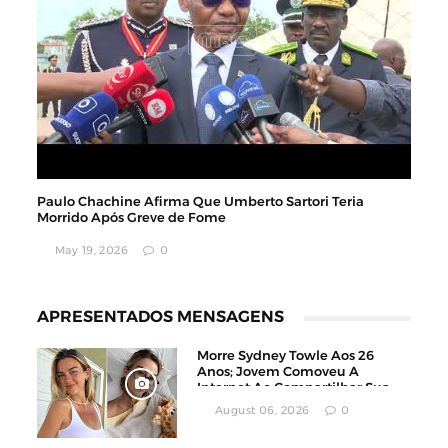
Paulo Chachine Afirma Que Umberto Sartori Teria
Morrido Após Greve de Fome
May 19, 2026
0
APRESENTADOS MENSAGENS
Morre Sydney Towle Aos 26
Anos; Jovem Comoveu A
Internet Ao Compartilhar Sua
Luta Contra O Câncer
August 06, 2026
0