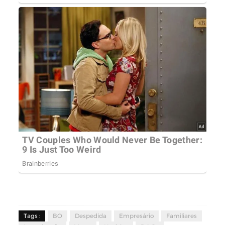
Tags :
BO
Despedida
Empresário
Familiares