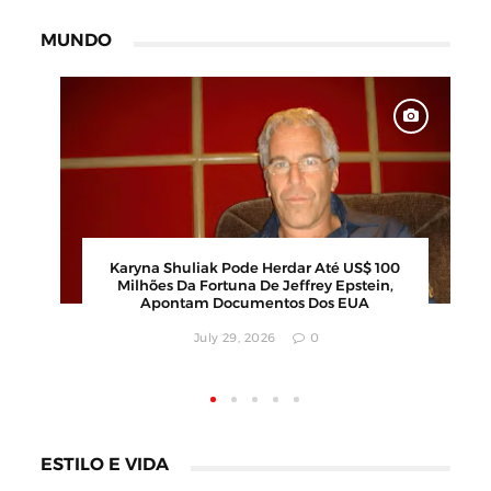
MUNDO
Calor Extremo Na Coreia Do Sul Faz 16
a
Mortes Com Temperaturas Próximas Dos
42ºC
August 04, 2026
0
ESTILO E VIDA