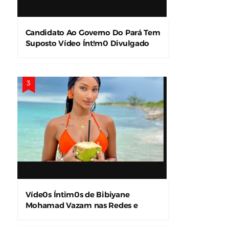
Candidato Ao Governo Do Pará Tem
Suposto Vídeo Ínt!m0 Divulgado
Nas Redes Sociais
Víde0s Íntim0s de Bibiyane
Mohamad Vazam nas Redes e
Causam Alvoroço