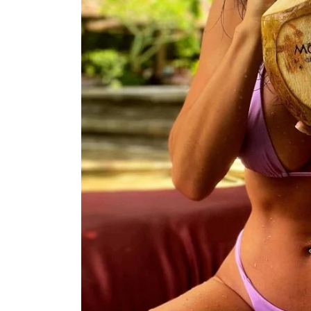
Polícia Investiga Morte De
Calor Ext
Modelo Encontrada Em Mala
Faz 16 Mor
Após Viagem Pela Europa
Pró
August 04, 2026
0
Augu