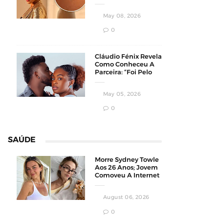
Homens
Conservadores
May 08, 2026
0
Cláudio Fénix Revela
Como Conheceu A
Parceira: “Foi Pelo
Instagram”
May 05, 2026
0
SAÚDE
Morre Sydney Towle
Aos 26 Anos; Jovem
Comoveu A Internet
Ao Compartilhar Sua
Luta Contra O
August 06, 2026
Câncer
0