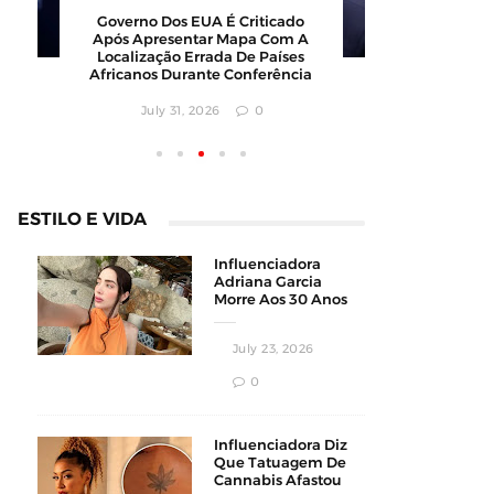
Barbearia Nudista Viraliza Ao
Governo 
Atrair Clientes Com Conceito
Após Apr
Inusitado E Faturamento
Localizaç
Milionário
Africanos
July 30, 2026
0
July
ESTILO E VIDA
Influenciadora
Adriana Garcia
Morre Aos 30 Anos
Durante
Procedimento
July 23, 2026
Estético
0
Influenciadora Diz
Que Tatuagem De
Cannabis Afastou