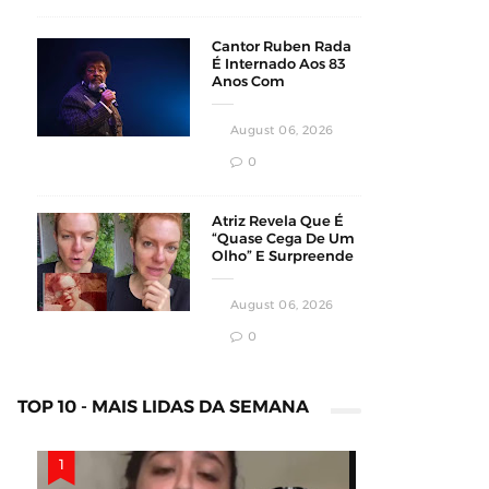
Cantor Ruben Rada
É Internado Aos 83
Anos Com
Pneumonia Bilateral
Em Montevidéu
August 06, 2026
0
Atriz Revela Que É
“Quase Cega De Um
Olho” E Surpreende
Fãs Em Vídeo
August 06, 2026
0
TOP 10 - MAIS LIDAS DA SEMANA