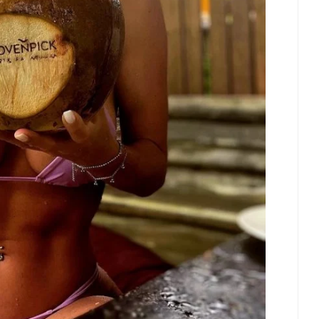
remo Na Coreia Do Sul
Karyna Shuliak Pode Herdar Até
tes Com Temperaturas
US$ 100 Milhões Da Fortuna De
ximas Dos 42ºC
Jeffrey Epstein, Apontam
Documentos Dos EUA
st 04, 2026
0
July 29, 2026
0