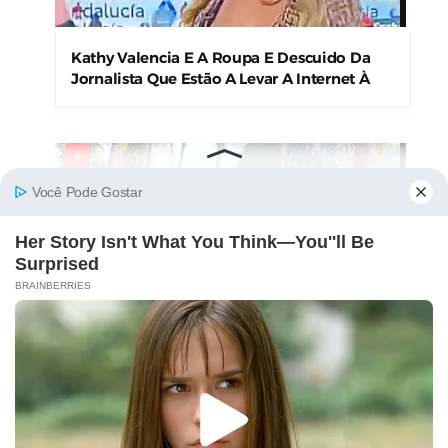
Kathy Valencia E A Roupa E Descuido Da
Jornalista Que Estão A Levar A Internet À
Loucura
Cuca Roseta Mostra-se Abençoada E Fãs
Vão À Beira Da Loucura