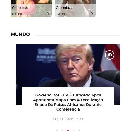
Columbus
Columbus
DATING
DATING
MUNDO
00
Barbearia Nudista Viraliza Ao Atrair
,
Clientes Com Conceito Inusitado E
Faturamento Milionário
July 30, 2026
0