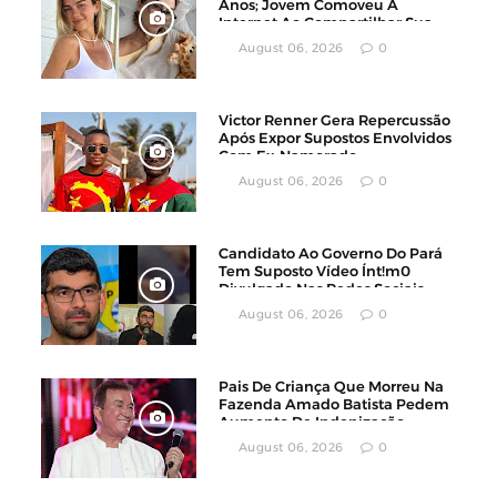
Anos; Jovem Comoveu A
Internet Ao Compartilhar Sua
Luta Contra O Câncer
August 06, 2026
0
Victor Renner Gera Repercussão
Após Expor Supostos Envolvidos
Com Ex-Namorado
August 06, 2026
0
Candidato Ao Governo Do Pará
Tem Suposto Vídeo Ínt!m0
Divulgado Nas Redes Sociais
August 06, 2026
0
Pais De Criança Que Morreu Na
Fazenda Amado Batista Pedem
Aumento De Indenização
August 06, 2026
0