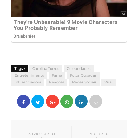
Tags :
Carolina Torres
Celebridades
Entretenimento
Fama
Fotos Ousadas
Influenciadora
Reações
Redes Sociais
Viral
PREVIOUS ARTICLE
NEXT ARTICLE