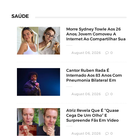
SAÚDE
Morre Sydney Towle Aos 26
Anos; Jovem Comoveu A
Internet Ao Compartilhar Sua
Luta Contra O Câncer
August 06, 2026
0
Cantor Ruben Rada É
Internado Aos 83 Anos Com
Pneumonia Bilateral Em
Montevidéu
August 06, 2026
0
Atriz Revela Que É “Quase
Cega De Um Olho” E
Surpreende Fãs Em Vídeo
August 06, 2026
0