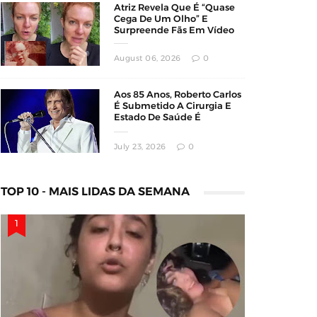
Atriz Revela Que É “Quase
Cega De Um Olho” E
Surpreende Fãs Em Vídeo
August 06, 2026
0
Aos 85 Anos, Roberto Carlos
É Submetido A Cirurgia E
Estado De Saúde É
Atualizado
July 23, 2026
0
TOP 10 - MAIS LIDAS DA SEMANA