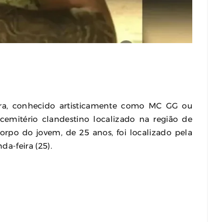
odelo
Calor Extremo Na Coreia Do Sul Faz 16
gem Pela
Mortes Com Temperaturas Próximas Dos
42ºC
August 04, 2026
0
ira, conhecido artisticamente como MC GG ou
emitério clandestino localizado na região de
orpo do jovem, de 25 anos, foi localizado pela
da-feira (25).