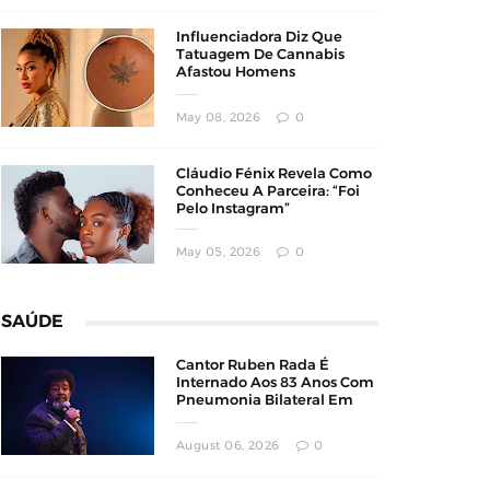
Influenciadora Diz Que
Tatuagem De Cannabis
Afastou Homens
Conservadores
May 08, 2026
0
Cláudio Fénix Revela Como
Conheceu A Parceira: “Foi
Pelo Instagram”
May 05, 2026
0
SAÚDE
Cantor Ruben Rada É
Internado Aos 83 Anos Com
Pneumonia Bilateral Em
Montevidéu
August 06, 2026
0