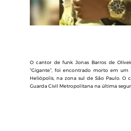
Polícia Investiga Morte De M
Encontrada Em Mala Após Via
Europa
August 04, 2026
0
O cantor de funk Jonas Barros de Olive
“Gigante”, foi encontrado morto em um c
Heliópolis, na zona sul de São Paulo. O c
Guarda Civil Metropolitana na última segun