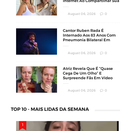
Internet Ao Compartilhar Sua
Luta Contra O Câncer
August 06, 2026
0
Cantor Ruben Rada É
Internado Aos 83 Anos Com
Pneumonia Bilateral Em
Montevidéu
August 06, 2026
0
Atriz Revela Que É “Quase
Cega De Um Olho” E
Surpreende Fãs Em Vídeo
August 06, 2026
0
TOP 10 - MAIS LIDAS DA SEMANA