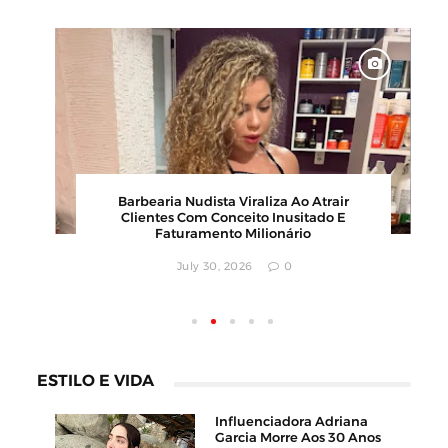
00
Barbearia Nudista Viraliza Ao Atrair
,
Clientes Com Conceito Inusitado E
Faturamento Milionário
July 30, 2026
0
ESTILO E VIDA
Influenciadora Adriana
Garcia Morre Aos 30 Anos