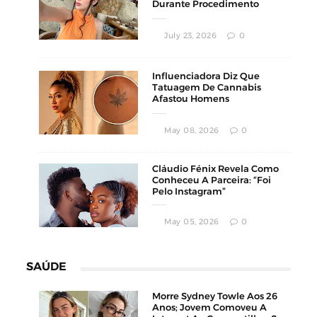
Durante Procedimento
Estético
July 23, 2026
0
Influenciadora Diz Que
Tatuagem De Cannabis
Afastou Homens
Conservadores
May 08, 2026
0
Cláudio Fénix Revela Como
Conheceu A Parceira: “Foi
Pelo Instagram”
May 05, 2026
0
SAÚDE
Morre Sydney Towle Aos 26
Anos; Jovem Comoveu A