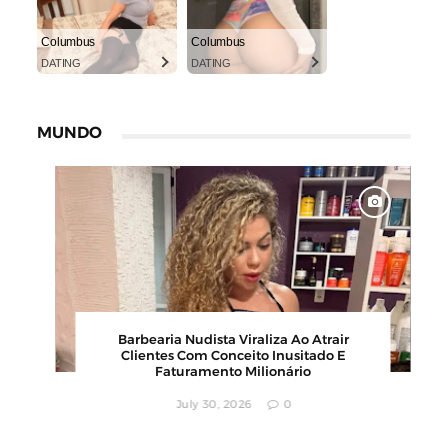
Columbus
Columbus
DATING
DATING
MUNDO
6
Karyna Shuliak Pode Herdar Até US$ 100
os
Milhões Da Fortuna De Jeffrey Epstein,
Apontam Documentos Dos EUA
July 29, 2026
0