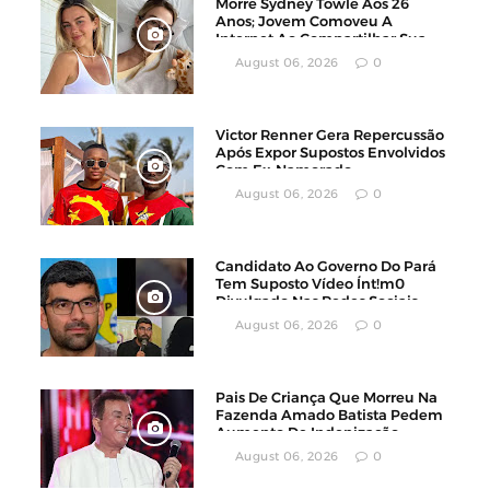
Morre Sydney Towle Aos 26
Anos; Jovem Comoveu A
Internet Ao Compartilhar Sua
Luta Contra O Câncer
August 06, 2026
0
Victor Renner Gera Repercussão
Após Expor Supostos Envolvidos
Com Ex-Namorado
August 06, 2026
0
Candidato Ao Governo Do Pará
Tem Suposto Vídeo Ínt!m0
Divulgado Nas Redes Sociais
August 06, 2026
0
Pais De Criança Que Morreu Na
Fazenda Amado Batista Pedem
Aumento De Indenização
August 06, 2026
0