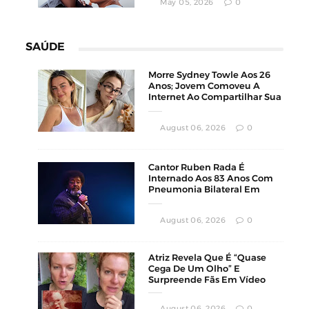
May 05, 2026
0
SAÚDE
Morre Sydney Towle Aos 26
Anos; Jovem Comoveu A
Internet Ao Compartilhar Sua
Luta Contra O Câncer
August 06, 2026
0
Cantor Ruben Rada É
Internado Aos 83 Anos Com
Pneumonia Bilateral Em
Montevidéu
August 06, 2026
0
Atriz Revela Que É “Quase
Cega De Um Olho” E
Surpreende Fãs Em Vídeo
August 06, 2026
0