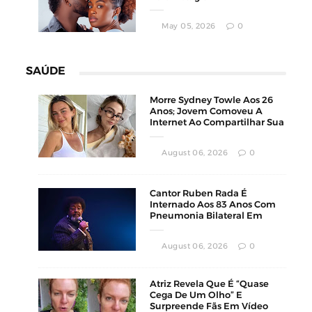
May 05, 2026
0
SAÚDE
Morre Sydney Towle Aos 26
Anos; Jovem Comoveu A
Internet Ao Compartilhar Sua
Luta Contra O Câncer
August 06, 2026
0
Cantor Ruben Rada É
Internado Aos 83 Anos Com
Pneumonia Bilateral Em
Montevidéu
August 06, 2026
0
Atriz Revela Que É “Quase
Cega De Um Olho” E
Surpreende Fãs Em Vídeo