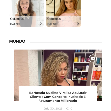
Columbus
Columbus
DATING
DATING
MUNDO
00
Barbearia Nudista Viraliza Ao Atrair
,
Clientes Com Conceito Inusitado E
Faturamento Milionário
July 30, 2026
0