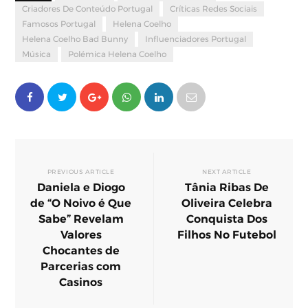
Criadores De Conteúdo Portugal
Críticas Redes Sociais
Famosos Portugal
Helena Coelho
Helena Coelho Bad Bunny
Influenciadores Portugal
Música
Polémica Helena Coelho
PREVIOUS ARTICLE
NEXT ARTICLE
Daniela e Diogo
Tânia Ribas De
de “O Noivo é Que
Oliveira Celebra
Sabe” Revelam
Conquista Dos
Valores
Filhos No Futebol
Chocantes de
Parcerias com
Casinos