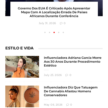
a Viraliza Ao Atrair Clientes Com
Governo Dos EUA É Cr
itado E Faturamento Milionário
Mapa Com A Localiz
Africanos Dur
ly 30, 2026
0
July 31, 
ESTILO E VIDA
Influenciadora Adriana Garcia Morre
Aos 30 Anos Durante Procedimento
Estético
July 23, 2026
0
Influenciadora Diz Que Tatuagem
De Cannabis Afastou Homens
Conservadores
May 08, 2026
0