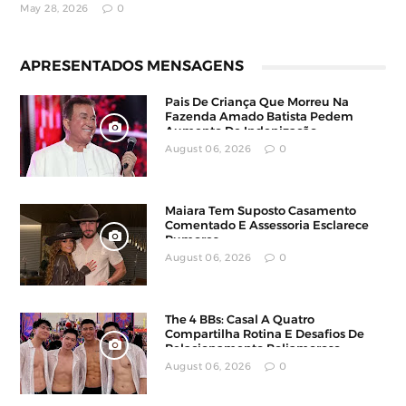
May 28, 2026
0
APRESENTADOS MENSAGENS
Pais De Criança Que Morreu Na
Fazenda Amado Batista Pedem
Aumento De Indenização
August 06, 2026
0
Maiara Tem Suposto Casamento
Comentado E Assessoria Esclarece
Rumores
August 06, 2026
0
The 4 BBs: Casal A Quatro
Compartilha Rotina E Desafios De
Relacionamento Poliamoroso
August 06, 2026
0