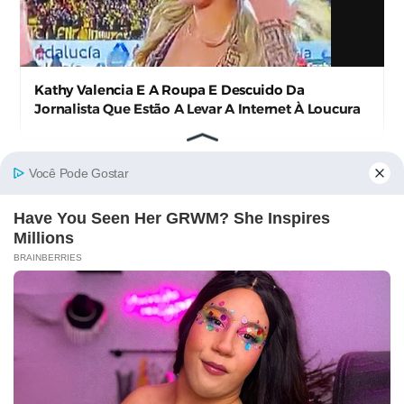
Kathy Valencia E A Roupa E Descuido Da
Jornalista Que Estão A Levar A Internet À Loucura
Cuca Roseta Mostra-se Abençoada E Fãs Vão À
Beira Da Loucura