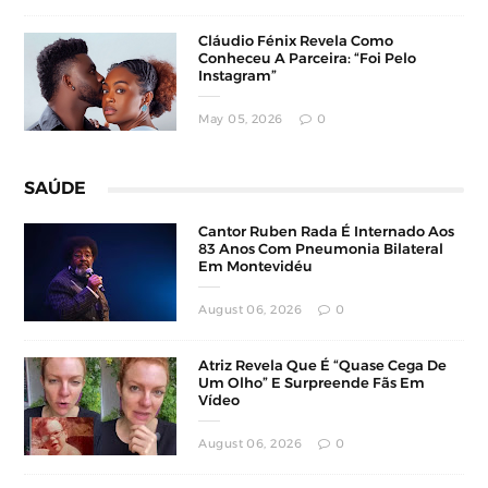
Cláudio Fénix Revela Como
Conheceu A Parceira: “Foi Pelo
Instagram”
May 05, 2026
0
SAÚDE
Cantor Ruben Rada É Internado Aos
83 Anos Com Pneumonia Bilateral
Em Montevidéu
August 06, 2026
0
Atriz Revela Que É “Quase Cega De
Um Olho” E Surpreende Fãs Em
Vídeo
August 06, 2026
0