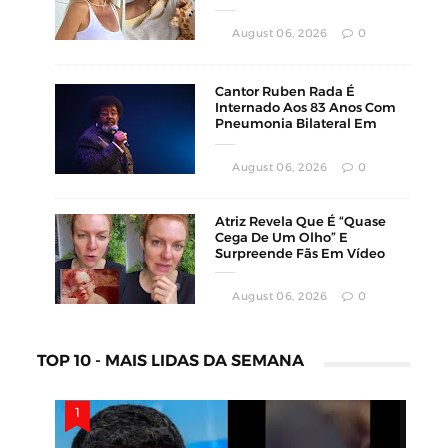
Luta Contra O Câncer
August 06, 2026
0
Cantor Ruben Rada É
Internado Aos 83 Anos Com
Pneumonia Bilateral Em
Montevidéu
August 06, 2026
0
Atriz Revela Que É “Quase
Cega De Um Olho” E
Surpreende Fãs Em Vídeo
August 06, 2026
0
TOP 10 - MAIS LIDAS DA SEMANA