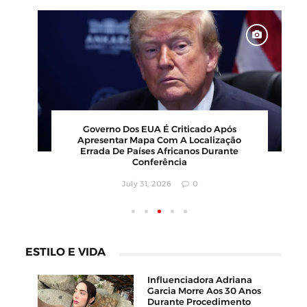
Governo Dos EUA É Criticado Após
Apresentar Mapa Com A Localização
Errada De Países Africanos Durante
Conferência
July 31, 2026
0
ESTILO E VIDA
Influenciadora Adriana
Garcia Morre Aos 30 Anos
Durante Procedimento