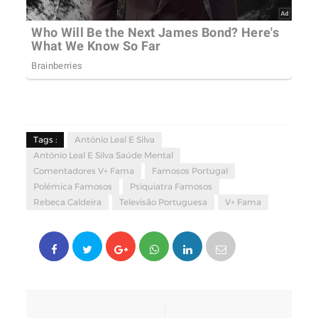
Tags :
António Leal E Silva
António Leal E Silva Saúde Mental
Comentadores V+ Fama
Famosos Portugal
Polémica Famosos
Psiquiatra Famosos
Rebeca Caldeira
Televisão Portuguesa
V+ Fama