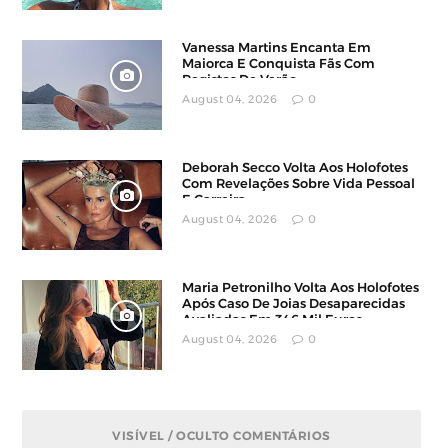
Vanessa Martins Encanta Em
Maiorca E Conquista Fãs Com
Registos De Verão
August 04, 2026
0
Deborah Secco Volta Aos Holofotes
Com Revelações Sobre Vida Pessoal
E Carreira
August 04, 2026
0
Maria Petronilho Volta Aos Holofotes
Após Caso De Joias Desaparecidas
Avaliadas Em 346 Mil Euros
August 04, 2026
0
VISÍVEL / OCULTO COMENTÁRIOS