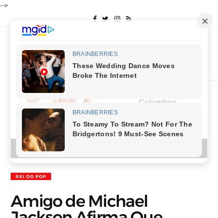
-->
Columbus
MENU
REI DO POP
Amigo de Michael
Jackson Afirma Que