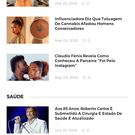
July 23, 2026
0
Influenciadora Diz Que Tatuagem
De Cannabis Afastou Homens
Conservadores
May 08, 2026
0
Cláudio Fénix Revela Como
Conheceu A Parceira: “Foi Pelo
Instagram”
May 05, 2026
0
SAÚDE
Aos 85 Anos, Roberto Carlos É
Submetido A Cirurgia E Estado De
Saúde É Atualizado
July 23, 2026
0