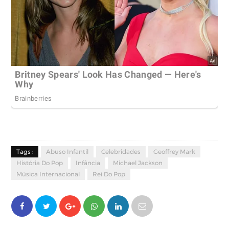
Tags :
Abuso Infantil
Celebridades
Geoffrey Mark
História Do Pop
Infância
Michael Jackson
Música Internacional
Rei Do Pop