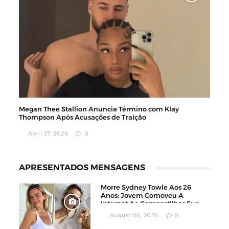
Megan Thee Stallion Anuncia Término com Klay
Thompson Após Acusações de Traição
April 27, 2026
0
APRESENTADOS MENSAGENS
Morre Sydney Towle Aos 26
Anos; Jovem Comoveu A
Internet Ao Compartilhar Sua
Luta Contra O Câncer
August 06, 2026
0