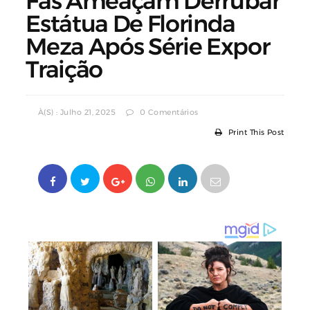
Fãs Ameaçam Derrubar
Estátua De Florinda
Meza Após Série Expor
Traição
À(s) : Julho 21, 2025
0 Comentários
Print This Post