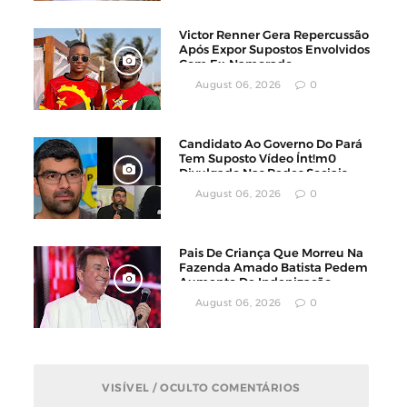
Victor Renner Gera Repercussão
Após Expor Supostos Envolvidos
Com Ex-Namorado
August 06, 2026
0
Candidato Ao Governo Do Pará
Tem Suposto Vídeo Ínt!m0
Divulgado Nas Redes Sociais
August 06, 2026
0
Pais De Criança Que Morreu Na
Fazenda Amado Batista Pedem
Aumento De Indenização
August 06, 2026
0
VISÍVEL / OCULTO COMENTÁRIOS