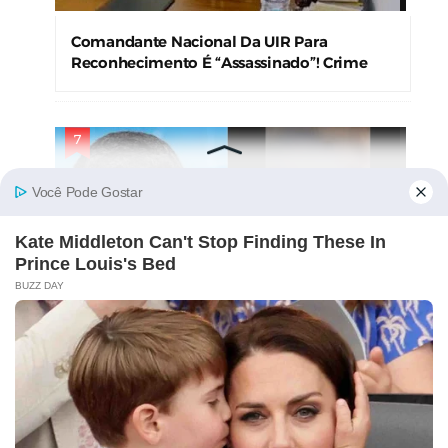
Comandante Nacional Da UIR Para
Reconhecimento É “Assassinado”! Crime
Levanta Alerta Nas Forças De Segurança
Candidato Ao Governo Do Pará Tem
Suposto Vídeo Ínt!m0 Divulgado Nas Redes
Sociais