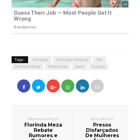
Tags :
Ameaça
Derrubar Estátua
Fãs
Florinda Meza
Polemicas
Série
Traição
PREVIOUS ARTICLE
NEXT ARTICLE
Florinda Meza
Presos
Rebate
Disfarçados
Rumores e
De Mulheres