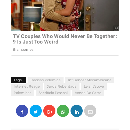
Tags :
Decisão Polêmica
Influencer Moçambicana
Internet Reage
Jarda Rebentada
Leia It’sLove
Polemicas
Sacrifício Pessoal
Venda Do Carro