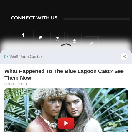
CONNECT WITH US
2026
Memeiros - Site De Notícias, Fofocas, Famosos, Desporto,
Polémicas E Muito Mais!
. All Rights Reserved. Designed By
CBM
Política De Privacidade
Sobre Nós
Termos De Uso
Disclaimer
DMCA
Política De Cookies
Contacto