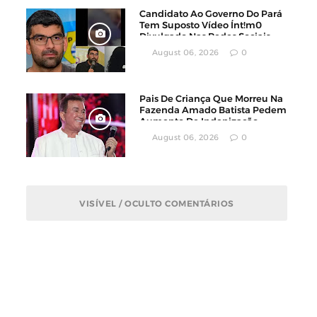
Candidato Ao Governo Do Pará
Tem Suposto Vídeo Ínt!m0
Divulgado Nas Redes Sociais
August 06, 2026
0
Pais De Criança Que Morreu Na
Fazenda Amado Batista Pedem
Aumento De Indenização
August 06, 2026
0
VISÍVEL / OCULTO COMENTÁRIOS