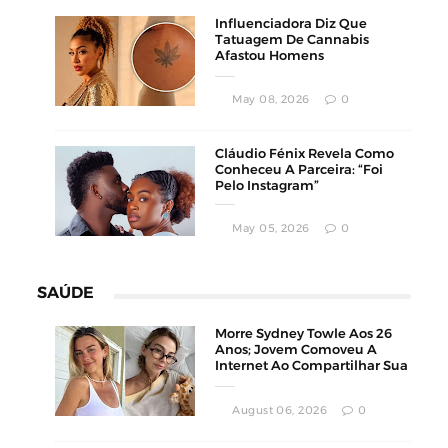
Influenciadora Diz Que
Tatuagem De Cannabis
Afastou Homens
Conservadores
May 08, 2026
0
Cláudio Fénix Revela Como
Conheceu A Parceira: “Foi
Pelo Instagram”
May 05, 2026
0
SAÚDE
Morre Sydney Towle Aos 26
Anos; Jovem Comoveu A
Internet Ao Compartilhar Sua
Luta Contra O Câncer
August 06, 2026
0