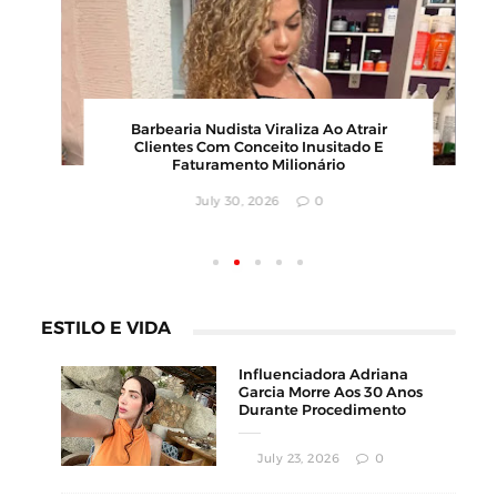
00
Barbearia Nudista Viraliza Ao Atrair
,
Clientes Com Conceito Inusitado E
Faturamento Milionário
July 30, 2026
0
ESTILO E VIDA
Influenciadora Adriana
Garcia Morre Aos 30 Anos
Durante Procedimento
Estético
July 23, 2026
0