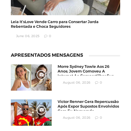
Leia It’sLove Vende Carro para Consertar Jarda
Rebentada e Choca Seguidores
June 06, 2025
0
APRESENTADOS MENSAGENS
Morre Sydney Towle Aos 26
Anos; Jovem Comoveu A
Internet Ao Compartilhar Sua
Luta Contra O Câncer
August 06, 2026
0
Victor Renner Gera Repercussão
Após Expor Supostos Envolvidos
Com Ex-Namorado
August 06, 2026
0