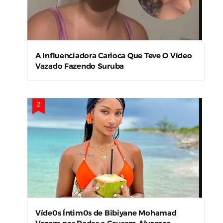
A Influenciadora Carioca Que Teve O Vídeo
Vazado Fazendo Suruba
Víde0s Íntim0s de Bibiyane Mohamad