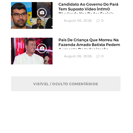
Candidato Ao Governo Do Pará
Tem Suposto Vídeo Ínt!m0
Divulgado Nas Redes Sociais
August 06, 2026
0
Pais De Criança Que Morreu Na
Fazenda Amado Batista Pedem
Aumento De Indenização
August 06, 2026
0
VISÍVEL / OCULTO COMENTÁRIOS