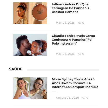
Influenciadora Diz Que
Tatuagem De Cannabis
Afastou Homens
Conservadores
May 08, 2026
0
Cláudio Fénix Revela Como
Conheceu A Parceira: “Foi
Pelo Instagram”
May 05, 2026
0
SAÚDE
Morre Sydney Towle Aos 26
Anos; Jovem Comoveu A
Internet Ao Compartilhar Sua
Luta Contra O Câncer
August 06, 2026
0