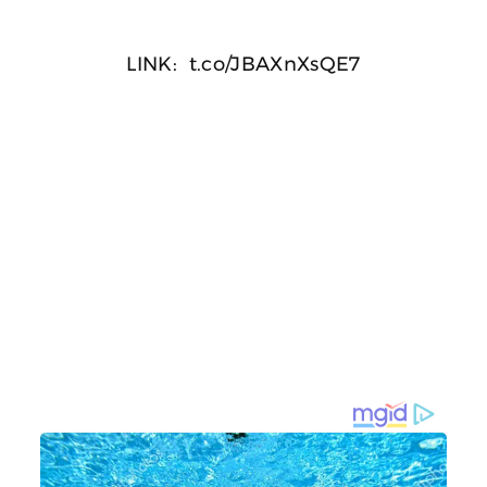
LINK:
t.co/JBAXnXsQE7