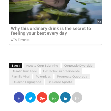
Tags :
Aposta Com Sobrinho
Conteúdo Divertido
Desafio Inusitado
Desfecho Surpreendente
Família Viral
Polemicas
Promessa Quebrada
Situação Engraçada
Tia Perde Aposta