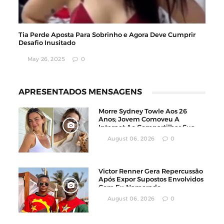
Tia Perde Aposta Para Sobrinho e Agora Deve Cumprir
Desafio Inusitado
May 26, 2025
0
APRESENTADOS MENSAGENS
Morre Sydney Towle Aos 26
Anos; Jovem Comoveu A
Internet Ao Compartilhar Sua
Luta Contra O Câncer
August 06, 2026
0
Victor Renner Gera Repercussão
Após Expor Supostos Envolvidos
Com Ex-Namorado
August 06, 2026
0