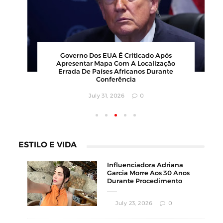
00
Barbearia Nudista Viraliza Ao Atrair
,
Clientes Com Conceito Inusitado E
Faturamento Milionário
July 30, 2026
0
ESTILO E VIDA
Influenciadora Adriana
Garcia Morre Aos 30 Anos
Durante Procedimento
Estético
July 23, 2026
0