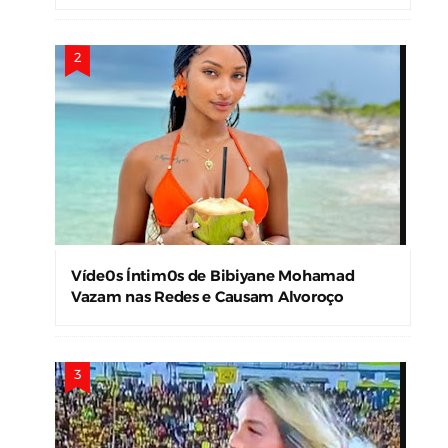
Víde0s Íntim0s de Bibiyane Mohamad
Vazam nas Redes e Causam Alvoroço