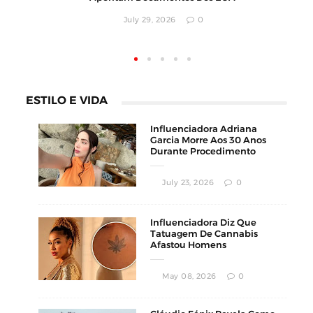
0
July 29, 2026
0
ESTILO E VIDA
Influenciadora Adriana
Garcia Morre Aos 30 Anos
Durante Procedimento
Estético
July 23, 2026
0
Influenciadora Diz Que
Tatuagem De Cannabis
Afastou Homens
Conservadores
May 08, 2026
0