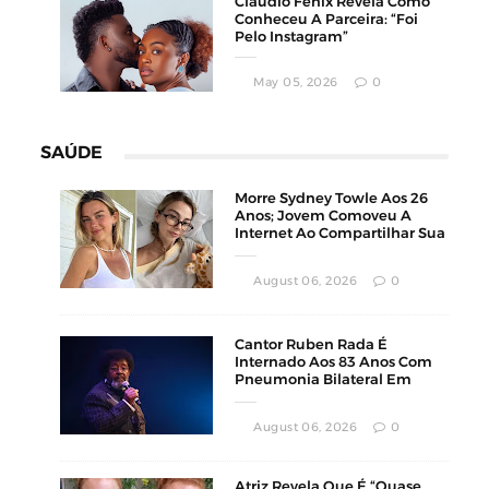
Cláudio Fénix Revela Como
Conheceu A Parceira: “Foi
Pelo Instagram”
May 05, 2026
0
SAÚDE
Morre Sydney Towle Aos 26
Anos; Jovem Comoveu A
Internet Ao Compartilhar Sua
Luta Contra O Câncer
August 06, 2026
0
Cantor Ruben Rada É
Internado Aos 83 Anos Com
Pneumonia Bilateral Em
Montevidéu
August 06, 2026
0
Atriz Revela Que É “Quase