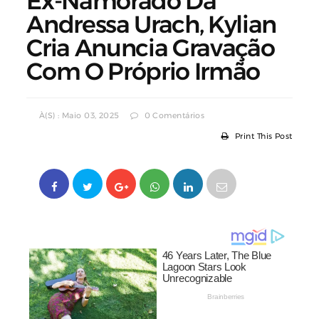
Ex-Namorado Da
Andressa Urach, Kylian
Cria Anuncia Gravação
Com O Próprio Irmão
À(s) : Maio 03, 2025
0 Comentários
Print This Post