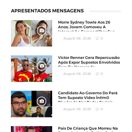
APRESENTADOS MENSAGENS
Morre Sydney Towle Aos 26
Anos; Jovem Comoveu A
Internet Ao Compartilhar Sua
Luta Contra O Câncer
August 06, 2026
0
Victor Renner Gera Repercussão
Após Expor Supostos Envolvidos
Com Ex-Namorado
August 06, 2026
0
Candidato Ao Governo Do Pará
Tem Suposto Vídeo Ínt!m0
Divulgado Nas Redes Sociais
August 06, 2026
0
Pais De Criança Que Morreu Na