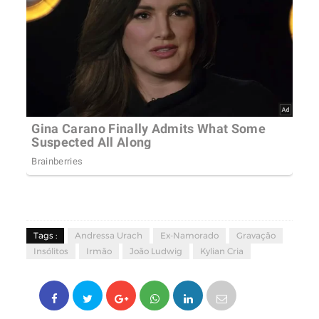
Tags :
Andressa Urach
Ex-Namorado
Gravação
Insólitos
Irmão
João Ludwig
Kylian Cria