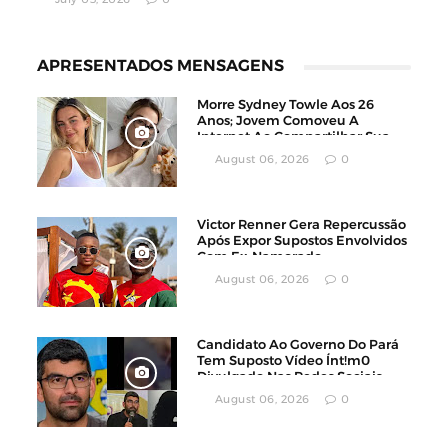
APRESENTADOS MENSAGENS
Morre Sydney Towle Aos 26
Anos; Jovem Comoveu A
Internet Ao Compartilhar Sua
Luta Contra O Câncer
August 06, 2026
0
Victor Renner Gera Repercussão
Após Expor Supostos Envolvidos
Com Ex-Namorado
August 06, 2026
0
Candidato Ao Governo Do Pará
Tem Suposto Vídeo Ínt!m0
Divulgado Nas Redes Sociais
August 06, 2026
0