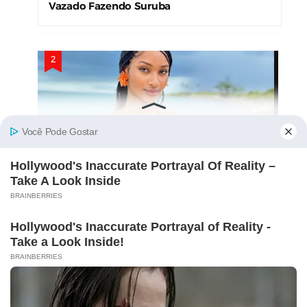
Vazado Fazendo Suruba
Víde0s Íntim0s de Bibiyane Mohamad
Vazam nas Redes e Causam Alvoroço