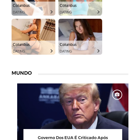
Columbus
Columbus
DATING
DATING
Columbus
Columbus
DATING
DATING
MUNDO
00
Barbearia Nudista Viraliza Ao Atrair