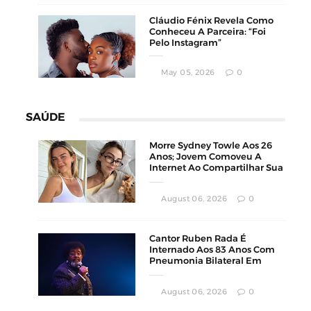
Cláudio Fénix Revela Como
Conheceu A Parceira: “Foi
Pelo Instagram”
May 05, 2026
0
SAÚDE
Morre Sydney Towle Aos 26
Anos; Jovem Comoveu A
Internet Ao Compartilhar Sua
Luta Contra O Câncer
August 06, 2026
0
Cantor Ruben Rada É
Internado Aos 83 Anos Com
Pneumonia Bilateral Em
Montevidéu
August 06, 2026
0