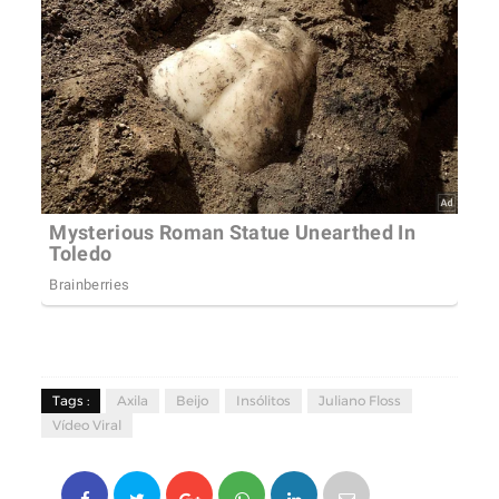
Tags :
Axila
Beijo
Insólitos
Juliano Floss
Vídeo Viral