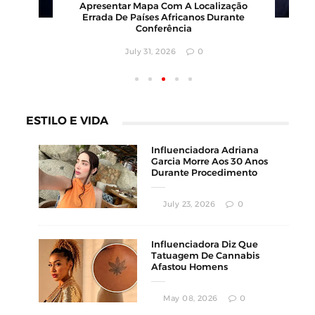
,
Clientes Com Conceito Inusitado E
Faturamento Milionário
July 30, 2026
0
ESTILO E VIDA
Influenciadora Adriana
Garcia Morre Aos 30 Anos
Durante Procedimento
Estético
July 23, 2026
0
Influenciadora Diz Que
Tatuagem De Cannabis
Afastou Homens
Conservadores
May 08, 2026
0