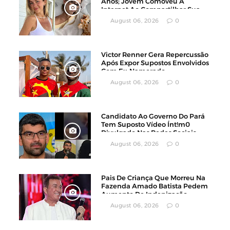
Anos; Jovem Comoveu A
Internet Ao Compartilhar Sua
Luta Contra O Câncer
August 06, 2026
0
Victor Renner Gera Repercussão
Após Expor Supostos Envolvidos
Com Ex-Namorado
August 06, 2026
0
Candidato Ao Governo Do Pará
Tem Suposto Vídeo Ínt!m0
Divulgado Nas Redes Sociais
August 06, 2026
0
Pais De Criança Que Morreu Na
Fazenda Amado Batista Pedem
Aumento De Indenização
August 06, 2026
0