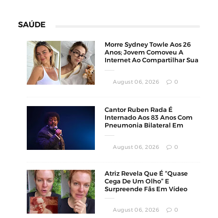
SAÚDE
Morre Sydney Towle Aos 26
Anos; Jovem Comoveu A
Internet Ao Compartilhar Sua
Luta Contra O Câncer
August 06, 2026
0
Cantor Ruben Rada É
Internado Aos 83 Anos Com
Pneumonia Bilateral Em
Montevidéu
August 06, 2026
0
Atriz Revela Que É “Quase
Cega De Um Olho” E
Surpreende Fãs Em Vídeo
August 06, 2026
0