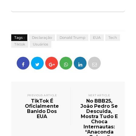
Tags :
Declaração
Donald Trump
EUA
Tech
Tiktok
Usuários
PREVIOUS ARTICLE
NEXT ARTICLE
TikTok É
No BBB25,
Oficialmente
João Pedro Se
Banido Dos
Descuida,
EUA
Mostra Tudo E
Choca
Internautas:
“Anaconda