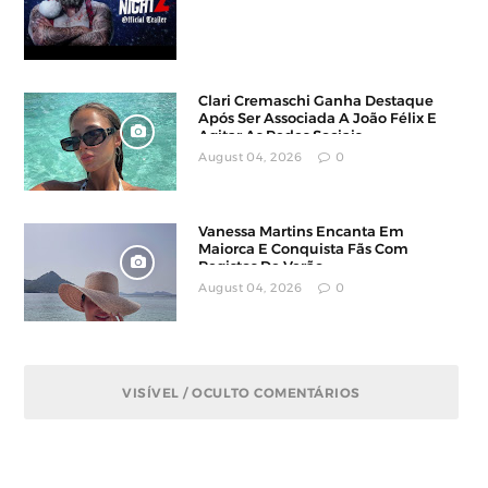
Clari Cremaschi Ganha Destaque
Após Ser Associada A João Félix E
Agitar As Redes Sociais
August 04, 2026
0
Vanessa Martins Encanta Em
Maiorca E Conquista Fãs Com
Registos De Verão
August 04, 2026
0
VISÍVEL / OCULTO COMENTÁRIOS