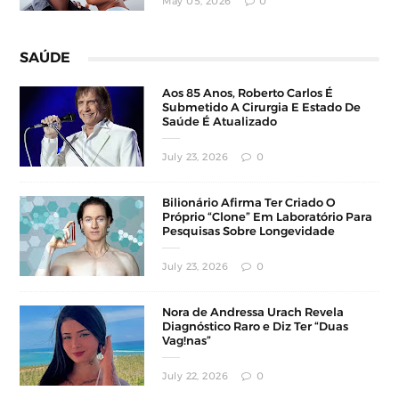
May 05, 2026
0
SAÚDE
Aos 85 Anos, Roberto Carlos É
Submetido A Cirurgia E Estado De
Saúde É Atualizado
July 23, 2026
0
Bilionário Afirma Ter Criado O
Próprio “Clone” Em Laboratório Para
Pesquisas Sobre Longevidade
July 23, 2026
0
Nora de Andressa Urach Revela
Diagnóstico Raro e Diz Ter “Duas
Vag!nas”
July 22, 2026
0