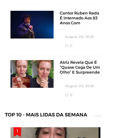
Cantor Ruben Rada
É Internado Aos 83
Anos Com
Pneumonia Bilateral
Em Montevidéu
August 06, 2026
0
Atriz Revela Que É
“Quase Cega De Um
Olho” E Surpreende
Fãs Em Vídeo
August 06, 2026
0
TOP 10 - MAIS LIDAS DA SEMANA