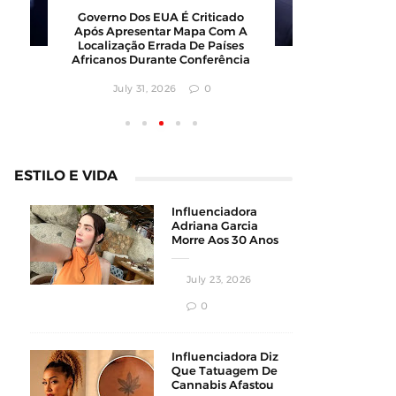
Barbearia Nudista Viraliza Ao
Governo 
Atrair Clientes Com Conceito
Após Apr
Inusitado E Faturamento
Localizaç
Milionário
Africanos
July 30, 2026
0
July
ESTILO E VIDA
Influenciadora
Adriana Garcia
Morre Aos 30 Anos
Durante
Procedimento
July 23, 2026
Estético
0
Influenciadora Diz
Que Tatuagem De
Cannabis Afastou