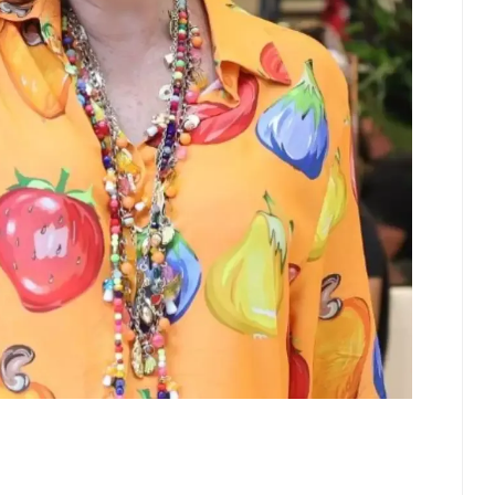
remo Na Coreia Do Sul
Karyna Shuliak Pode Herdar Até
tes Com Temperaturas
US$ 100 Milhões Da Fortuna De
ximas Dos 42ºC
Jeffrey Epstein, Apontam
Documentos Dos EUA
st 04, 2026
0
July 29, 2026
0