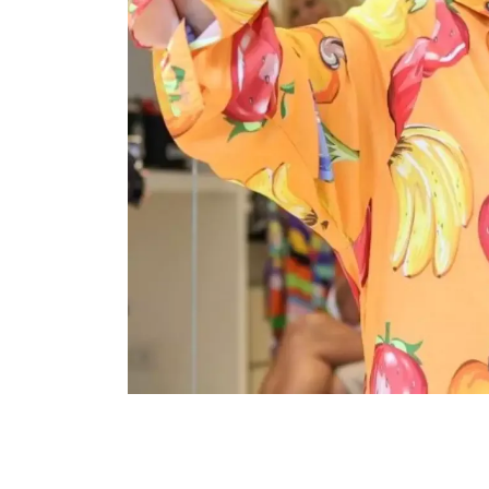
Polícia Investiga Morte De
Calor Ext
Modelo Encontrada Em Mala
Faz 16 Mor
Após Viagem Pela Europa
Pró
August 04, 2026
0
Augu