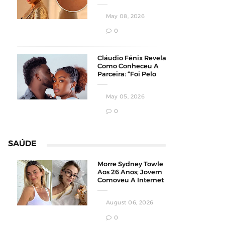
Homens
Conservadores
May 08, 2026
0
Cláudio Fénix Revela
Como Conheceu A
Parceira: “Foi Pelo
Instagram”
May 05, 2026
0
SAÚDE
Morre Sydney Towle
Aos 26 Anos; Jovem
Comoveu A Internet
Ao Compartilhar Sua
Luta Contra O
August 06, 2026
Câncer
0