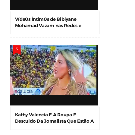
Víde0s Íntim0s de Bibiyane
Mohamad Vazam nas Redes e
Causam Alvoroço
Kathy Valencia E A Roupa E
Descuido Da Jornalista Que Estão A
Levar A Internet À Loucura