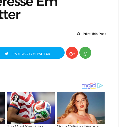
eresse Em
tter
Print This Post
PARTILHAR EM TWITTER