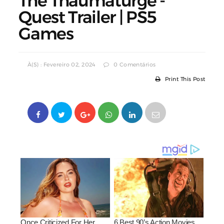
The Thaumaturge -
Quest Trailer | PS5
Games
À(s) : Fevereiro 02, 2024
0 Comentários
Print This Post