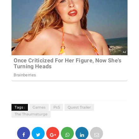
Tags :
Games
Ps5
Quest Trailer
The Thaumaturge