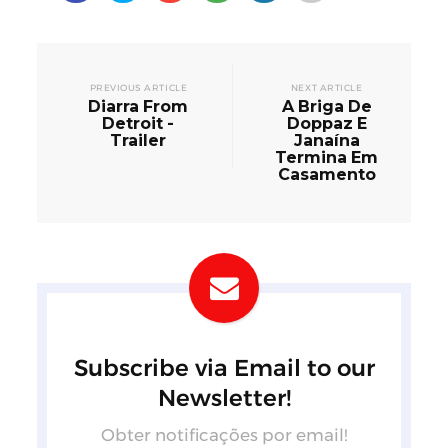
PREVIOUS ARTICLE
NEXT ARTICLE
Diarra From
A Briga De
Detroit -
Doppaz E
Trailer
Janaína
Termina Em
Casamento
Subscribe via Email to our
Newsletter!
Obter notificações por email!