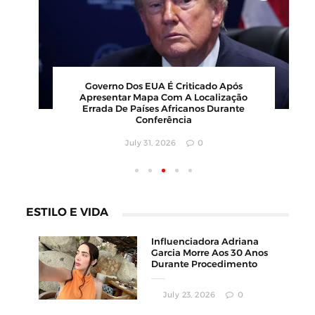
00
Barbearia Nudista Viraliza Ao Atrair
,
Clientes Com Conceito Inusitado E
Faturamento Milionário
July 30, 2026
0
ESTILO E VIDA
Influenciadora Adriana
Garcia Morre Aos 30 Anos
Durante Procedimento
Estético
July 23, 2026
0