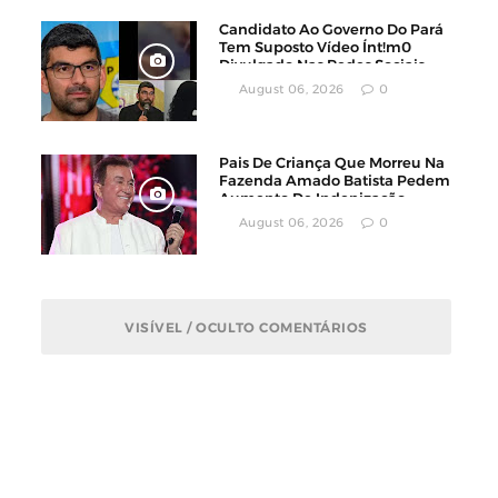
Candidato Ao Governo Do Pará
Tem Suposto Vídeo Ínt!m0
Divulgado Nas Redes Sociais
August 06, 2026
0
Pais De Criança Que Morreu Na
Fazenda Amado Batista Pedem
Aumento De Indenização
August 06, 2026
0
VISÍVEL / OCULTO COMENTÁRIOS