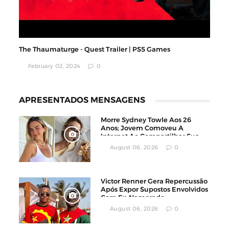
The Thaumaturge - Quest Trailer | PS5 Games
February 02, 2024
0
APRESENTADOS MENSAGENS
Morre Sydney Towle Aos 26
Anos; Jovem Comoveu A
Internet Ao Compartilhar Sua
Luta Contra O Câncer
August 06, 2026
0
Victor Renner Gera Repercussão
Após Expor Supostos Envolvidos
Com Ex-Namorado
August 06, 2026
0