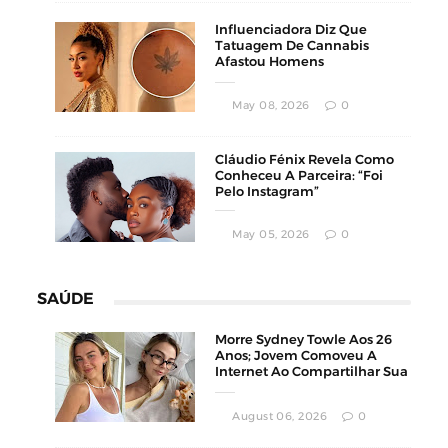
Influenciadora Diz Que
Tatuagem De Cannabis
Afastou Homens
Conservadores
May 08, 2026
0
Cláudio Fénix Revela Como
Conheceu A Parceira: “Foi
Pelo Instagram”
May 05, 2026
0
SAÚDE
Morre Sydney Towle Aos 26
Anos; Jovem Comoveu A
Internet Ao Compartilhar Sua
Luta Contra O Câncer
August 06, 2026
0