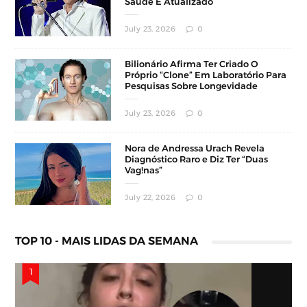
Saúde É Atualizado
July 23, 2026
0
Bilionário Afirma Ter Criado O
Próprio “Clone” Em Laboratório Para
Pesquisas Sobre Longevidade
July 23, 2026
0
Nora de Andressa Urach Revela
Diagnóstico Raro e Diz Ter “Duas
Vag!nas”
July 22, 2026
0
TOP 10 - MAIS LIDAS DA SEMANA