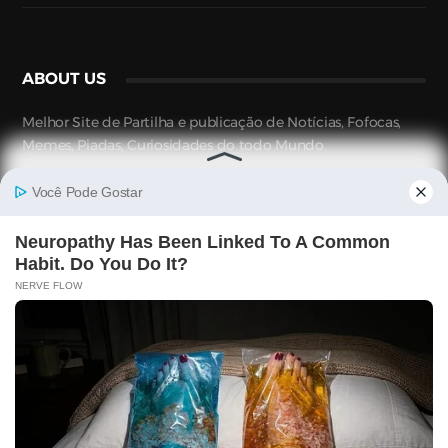
ABOUT US
Melhor Site de Partilha e publicação de Notícias, Fofocas,
Memes, Piadas, Curiosidades do todo Mundo.
Call Us :
Address :
Email :
Memeiros Contacto
CONNECT WITH US