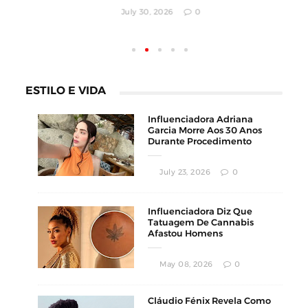
July 30, 2026
0
ESTILO E VIDA
Influenciadora Adriana
Garcia Morre Aos 30 Anos
Durante Procedimento
Estético
July 23, 2026
0
Influenciadora Diz Que
Tatuagem De Cannabis
Afastou Homens
Conservadores
May 08, 2026
0
Cláudio Fénix Revela Como