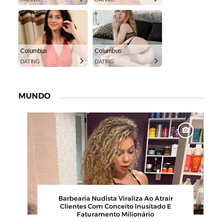
Columbus
Columbus
DATING
DATING
MUNDO
00
Barbearia Nudista Viraliza Ao Atrair
,
Clientes Com Conceito Inusitado E
Faturamento Milionário