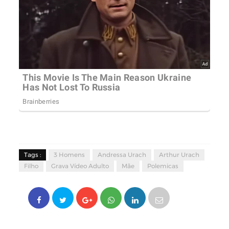
Tags :
3 Homens
Andressa Urach
Arthur Urach
Filho
Grava Vídeo Adulto
Mãe
Polemicas