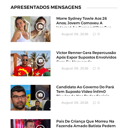
APRESENTADOS MENSAGENS
Morre Sydney Towle Aos 26
Anos; Jovem Comoveu A
Internet Ao Compartilhar Sua
Luta Contra O Câncer
August 06, 2026
0
Victor Renner Gera Repercussão
Após Expor Supostos Envolvidos
Com Ex-Namorado
August 06, 2026
0
Candidato Ao Governo Do Pará
Tem Suposto Vídeo Ínt!m0
Divulgado Nas Redes Sociais
August 06, 2026
0
Pais De Criança Que Morreu Na
Fazenda Amado Batista Pedem