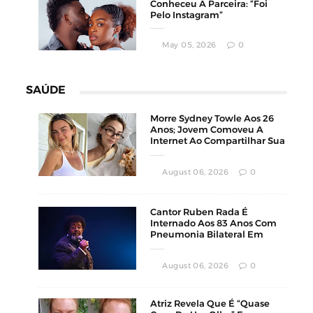
Conheceu A Parceira: “Foi
Pelo Instagram”
May 05, 2026
0
SAÚDE
Morre Sydney Towle Aos 26
Anos; Jovem Comoveu A
Internet Ao Compartilhar Sua
Luta Contra O Câncer
August 06, 2026
0
Cantor Ruben Rada É
Internado Aos 83 Anos Com
Pneumonia Bilateral Em
Montevidéu
August 06, 2026
0
Atriz Revela Que É “Quase