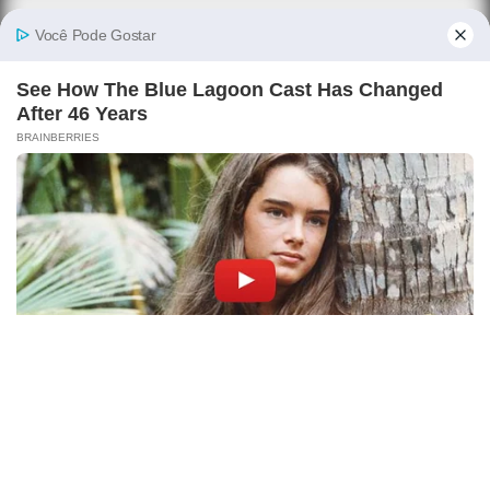
ABOUT US
Melhor Site de Partilha e publicação de Notícias, Fofocas,
Memes, Piadas, Curiosidades do todo Mundo.
Call Us :
Address :
Email :
Memeiros Contacto
CONNECT WITH US