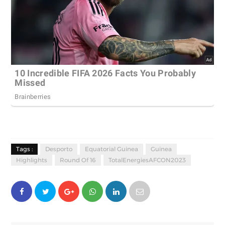
Tags :
Desporto
Equatorial Guinea
Guinea
Highlights
Round Of 16
TotalEnergiesAFCON2023