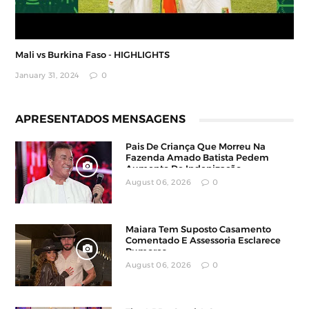
Mali vs Burkina Faso - HIGHLIGHTS
January 31, 2024
0
APRESENTADOS MENSAGENS
Pais De Criança Que Morreu Na
Fazenda Amado Batista Pedem
Aumento De Indenização
August 06, 2026
0
Maiara Tem Suposto Casamento
Comentado E Assessoria Esclarece
Rumores
August 06, 2026
0