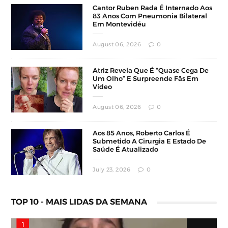
Cantor Ruben Rada É Internado Aos
83 Anos Com Pneumonia Bilateral
Em Montevidéu
August 06, 2026
0
Atriz Revela Que É “Quase Cega De
Um Olho” E Surpreende Fãs Em
Vídeo
August 06, 2026
0
Aos 85 Anos, Roberto Carlos É
Submetido A Cirurgia E Estado De
Saúde É Atualizado
July 23, 2026
0
TOP 10 - MAIS LIDAS DA SEMANA