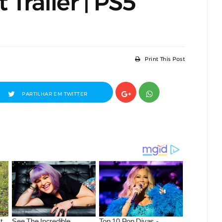
railer | PS5
Print This Post
PARTILHAR EM TWITTER