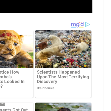
uliak Pode Herdar Até
Barbearia Nudista Viraliza Ao
ilhões Da Fortuna De
Atrair Clientes Com Conceito
y Epstein, Apontam
Inusitado E Faturamento
mentos Dos EUA
Milionário
y 29, 2026
0
July 30, 2026
0