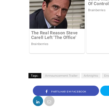
Tags :
Announcement Trailer
Arknights
End
PARTILHAR EM FACEBOOK