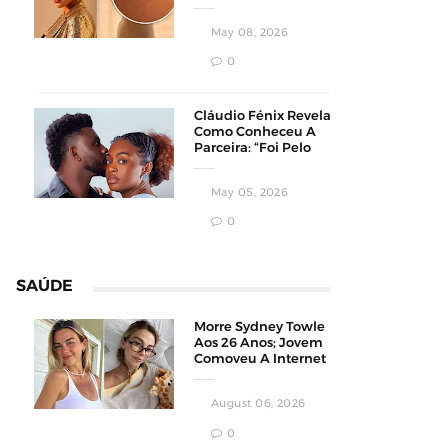
Homens
Conservadores
May 08, 2026
0
Cláudio Fénix Revela
Como Conheceu A
Parceira: “Foi Pelo
Instagram”
May 05, 2026
0
SAÚDE
Morre Sydney Towle
Aos 26 Anos; Jovem
Comoveu A Internet
Ao Compartilhar Sua
Luta Contra O
August 06, 2026
Câncer
0