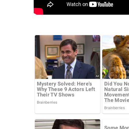
Calor Extremo Na Coreia Do Sul
Karyna Sh
Faz 16 Mortes Com Temperaturas
US$ 100 M
Próximas Dos 42ºC
Jeffre
Docu
August 04, 2026
0
Jul