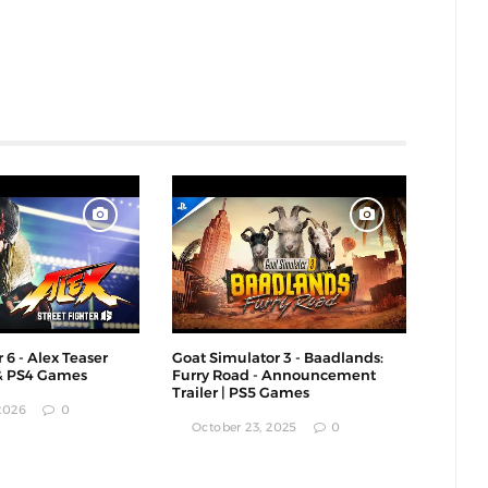
 6 - Alex Teaser
Goat Simulator 3 - Baadlands:
 & PS4 Games
Furry Road - Announcement
Trailer | PS5 Games
 2026
0
October 23, 2025
0