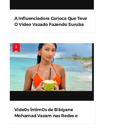
A Influenciadora Carioca Que Teve
O Vídeo Vazado Fazendo Suruba
Víde0s Íntim0s de Bibiyane
Mohamad Vazam nas Redes e
Causam Alvoroço