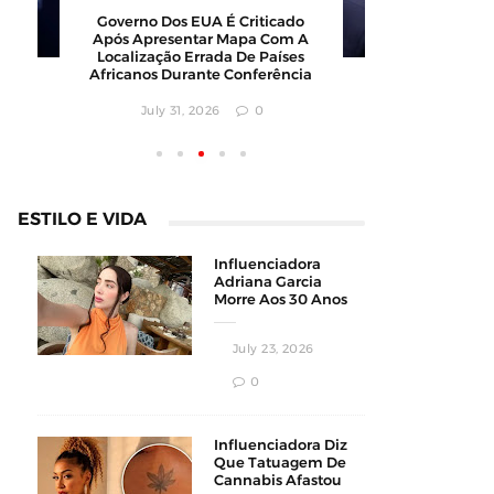
Governo Dos EUA É Criticado
Polícia 
Após Apresentar Mapa Com A
Modelo E
Localização Errada De Países
Após Vi
Africanos Durante Conferência
Augus
July 31, 2026
0
ESTILO E VIDA
Influenciadora
Adriana Garcia
Morre Aos 30 Anos
Durante
Procedimento
July 23, 2026
Estético
0
Influenciadora Diz
Que Tatuagem De
Cannabis Afastou