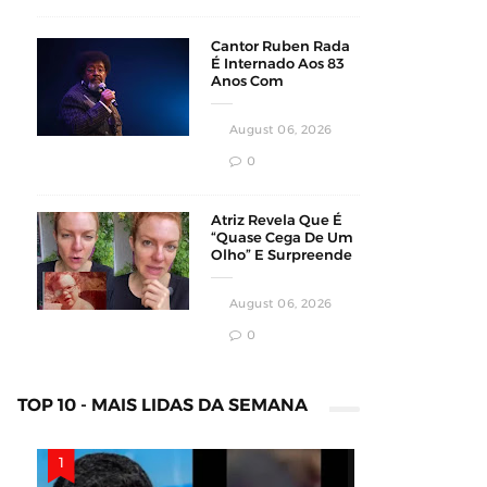
Cantor Ruben Rada
É Internado Aos 83
Anos Com
Pneumonia Bilateral
Em Montevidéu
August 06, 2026
0
Atriz Revela Que É
“Quase Cega De Um
Olho” E Surpreende
Fãs Em Vídeo
August 06, 2026
0
TOP 10 - MAIS LIDAS DA SEMANA