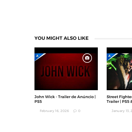
YOU MIGHT ALSO LIKE
John Wick - Trailer de Anúncio |
Street Fighter
PS5
Trailer | PS5
February 16, 2026
0
January 13,