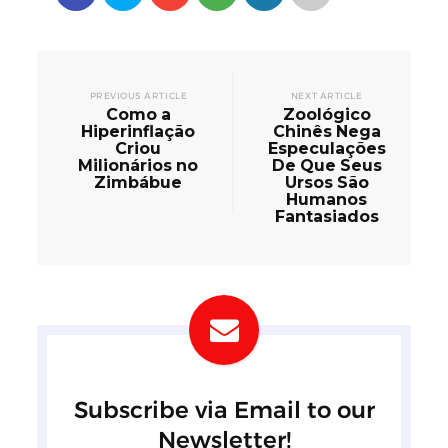
PREVIOUS ARTICLE
NEXT ARTICLE
Como a
Zoológico
Hiperinflação
Chinês Nega
Criou
Especulações
Milionários no
De Que Seus
Zimbábue
Ursos São
Humanos
Fantasiados
Subscribe via Email to our
Newsletter!