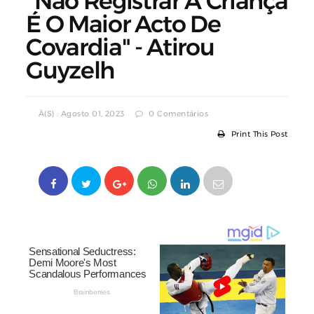
"Não Registrar A Criança
É O Maior Acto De
Covardia" - Atirou
Guyzelh
À(s) : Agosto 01, 2023
0 Comentários
Print This Post