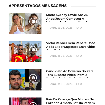
APRESENTADOS MENSAGENS
Morre Sydney Towle Aos 26
Anos; Jovem Comoveu A
Internet Ao Compartilhar Sua
Luta Contra O Câncer
August 06, 2026
0
Victor Renner Gera Repercussão
Após Expor Supostos Envolvidos
Com Ex-Namorado
August 06, 2026
0
Candidato Ao Governo Do Pará
Tem Suposto Vídeo Ínt!m0
Divulgado Nas Redes Sociais
August 06, 2026
0
Pais De Criança Que Morreu Na
Fazenda Amado Batista Pedem