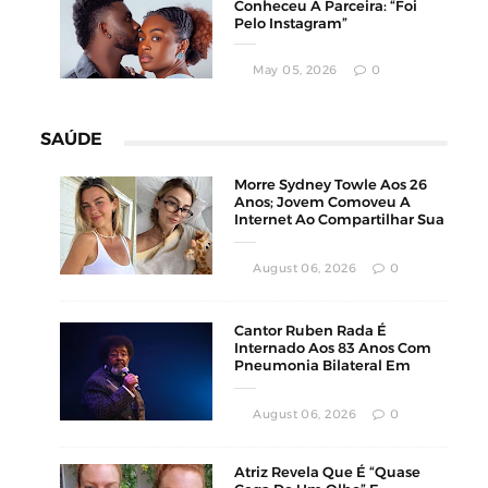
Conheceu A Parceira: “Foi
Pelo Instagram”
May 05, 2026
0
SAÚDE
Morre Sydney Towle Aos 26
Anos; Jovem Comoveu A
Internet Ao Compartilhar Sua
Luta Contra O Câncer
August 06, 2026
0
Cantor Ruben Rada É
Internado Aos 83 Anos Com
Pneumonia Bilateral Em
Montevidéu
August 06, 2026
0
Atriz Revela Que É “Quase